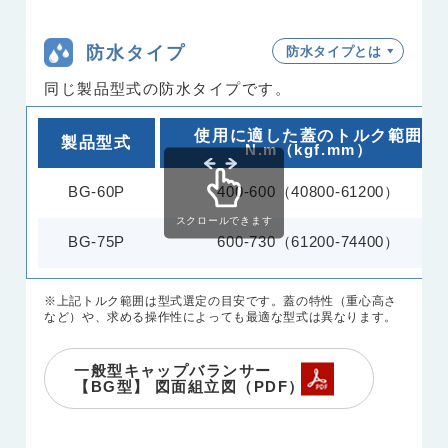
防水タイプ
防水タイプとは
同じ製品型式の防水タイプです。
使用に適した蓋のトルク範囲
製品型式
N.m（kgf.mm）
BG-60P
400-600（40800-61200）
スクロールできます
BG-75P
600-730（61200-74400）
※上記トルク範囲は型式選定の目安です。蓋の特性（重心高さ
など）や、求める操作性によっても最適な型式は異なります。
一般型キャップバランサー
【BG型】 図面組立図（PDF）