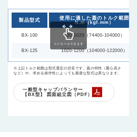
使用に適した蓋のトルク範囲
製品型式
N.m（kgf.mm）
BX-100
730-1020（74400-104000）
スクロールできます
BX-125
1020-1200（104000-122000）
※上記トルク範囲は型式選定の目安です。蓋の特性（重心高さ
など）や、求める操作性によっても最適な型式は異なります。
一般型キャップバランサー
【BX型】 図面組立図（PDF）