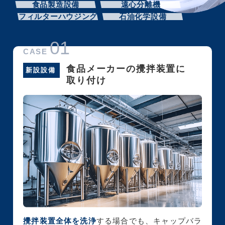
食品製造設備
遠心分離機
フィルターハウジング
石油化学設備
01
CASE
食品メーカーの攪拌装置に
新設設備
取り付け
攪拌装置全体を洗浄
する場合でも、キャップバラ