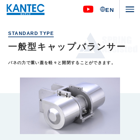
。
EN
STANDARD TYPE
一
般
型
キ
ャ
ッ
プ
バ
ラ
ン
サ
ー
バネの力で重い蓋を軽々と開閉することができます。