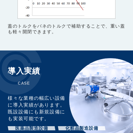
蓋のトルクをバネのトルクで補助することで、重い蓋
も軽々開閉できます。
導入実績
CASE
様々な業種の幅広い設備
に導入実績があります。
既設設備にも新規設備に
も実装可能です。
医薬品製造設備
化粧品製造設備